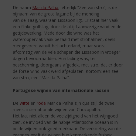
De naam
Mar da Palha
, letterlijk “Zee van stro”, is de
bijnaam van de grote lagune bij de monding
van de Taag, waaraan Lissabon ligt. Er staat hier vaak
een flinke golfslag, door de altijd aanwezige wind en de
getijdewerking. Mede door die wind was het
wateroppervlak vaak bezaaid met strohalmen, deels
meegevoerd vanuit het achterland, maar vooral
afkomstig van de vele schepen die Lissabon in vroeger
dagen bevoorraadden. Hun lading was, ter
bescherming, doorgaans afgedekt met stro, dat er door
de forse wind vaak werd afgeblazen. Kortom: een zee
van stro, een “Mar da Palha”.
Portugese wijnen van internationale rassen
De
witte
en
rode
Mar da Palha zijn qua stijl de twee
meest internationale wijnen van Chocapalha.
Het laat niet alleen de veelzijdigheid van het wijngoed
zien, de invloed van de nabije Atlantische oceaan is in
beide wijnen ook goed merkbaar. De verkoeling van de
zeebries geeft de wijnen hun kenmerkende frisheid.