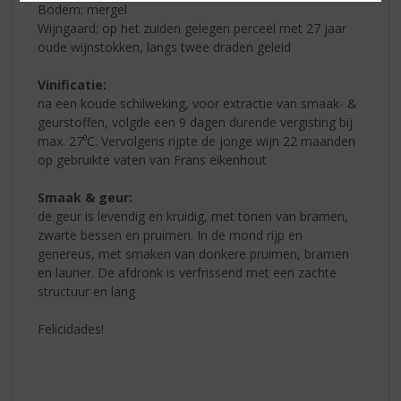
Bodem: mergel
Wijngaard: op het zuiden gelegen perceel met 27 jaar
oude wijnstokken, langs twee draden geleid
Vinificatie:
na een koude schilweking, voor extractie van smaak- &
geurstoffen, volgde een 9 dagen durende vergisting bij
max. 27⁰C. Vervolgens rijpte de jonge wijn 22 maanden
op gebruikte vaten van Frans eikenhout
Smaak & geur:
de geur is levendig en kruidig, met tonen van bramen,
zwarte bessen en pruimen. In de mond rijp en
genereus, met smaken van donkere pruimen, bramen
en laurier. De afdronk is verfrissend met een zachte
structuur en lang
Felicidades!