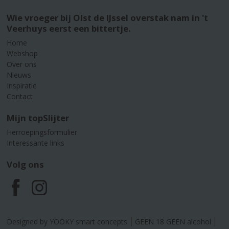
Wie vroeger bij Olst de IJssel overstak nam in 't
Veerhuys eerst een bittertje.
Home
Webshop
Over ons
Nieuws
Inspiratie
Contact
Mijn topSlijter
Herroepingsformulier
Interessante links
Volg ons
F
I
a
n
Designed by YOOKY smart concepts
GEEN 18 GEEN alcohol