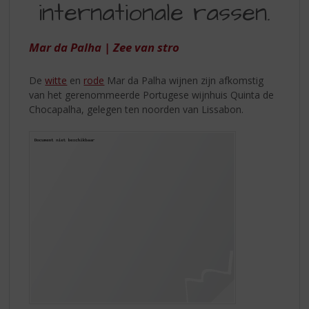
S
internationale rassen.
VAN
p
INTERNATIONALE
r
i
Mar da Palha | Zee van stro
RASSEN
n
g
De
witte
en
rode
Mar da Palha wijnen zijn afkomstig
n
van het gerenommeerde Portugese wijnhuis Quinta de
a
Chocapalha, gelegen ten noorden van Lissabon.
a
r
d
e
n
a
v
i
g
a
t
i
e