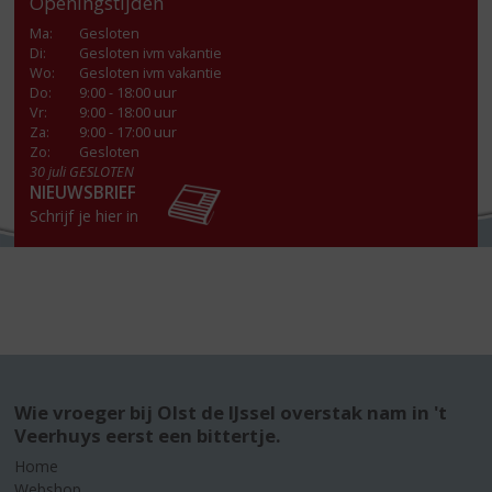
Openingstijden
Ma
:
Gesloten
Di
:
Gesloten ivm vakantie
Wo
:
Gesloten ivm vakantie
Do
:
9:00 - 18:00 uur
Vr
:
9:00 - 18:00 uur
Za
:
9:00 - 17:00 uur
Zo:
Gesloten
30 juli GESLOTEN
NIEUWSBRIEF
Schrijf je hier in
Wie vroeger bij Olst de IJssel overstak nam in 't
Veerhuys eerst een bittertje.
Home
Webshop