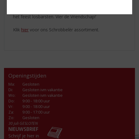
‘De opening van het carnavals- en wintersportseizoen is
in aantocht. Met het
Schrobbelèr Elftal (11 x 20ML)
kan
het feest losbarsten. Vier de Vriendschap!’
Klik
hier
voor ons Schrobbelèr assortiment.
Openingstijden
Ma
:
Gesloten
Di
:
Gesloten ivm vakantie
Wo
:
Gesloten ivm vakantie
Do
:
9:00 - 18:00 uur
Vr
:
9:00 - 18:00 uur
Za
:
9:00 - 17:00 uur
Zo:
Gesloten
30 juli GESLOTEN
NIEUWSBRIEF
Schrijf je hier in