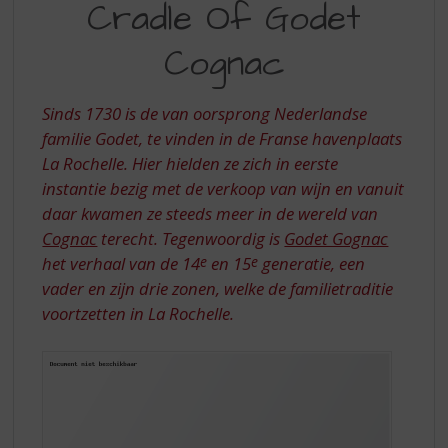
S
Cradle Of Godet
THE
p
CRADLE
r
Cognac
i
OF
n
GODET
g
Sinds 1730 is de van oorsprong Nederlandse
n
COGNAC
familie Godet, te vinden in de Franse havenplaats
a
La Rochelle. Hier hielden ze zich in eerste
a
instantie bezig met de verkoop van wijn en vanuit
r
daar kwamen ze steeds meer in de wereld van
d
e
Cognac
terecht. Tegenwoordig is
Godet Gognac
n
het verhaal van de 14
e
en 15
e
generatie, een
a
vader en zijn drie zonen, welke de familietraditie
v
voortzetten in La Rochelle.
i
g
a
t
i
e