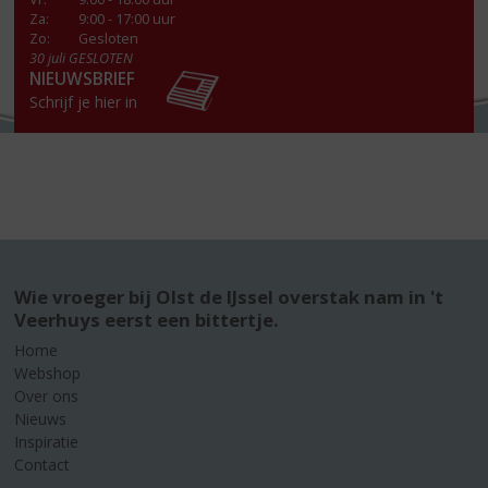
Za
:
9:00 - 17:00 uur
Zo:
Gesloten
30 juli GESLOTEN
NIEUWSBRIEF
Schrijf je hier in
Wie vroeger bij Olst de IJssel overstak nam in 't
Veerhuys eerst een bittertje.
Home
Webshop
Over ons
Nieuws
Inspiratie
Contact