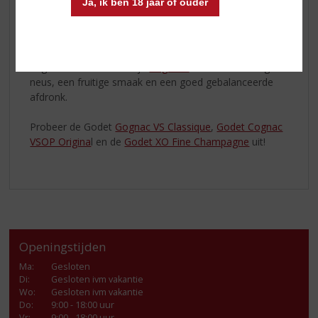
Ja, ik ben 18 jaar of ouder
Jean Edouard Godet, master blender, zorgt bij het
creëren van de
cognac
voor een perfecte balans tussen
de aroma’s van het hout en het fruitige karakter van de
cognac. Het resultaat zijn
Cognacs
met een bloemige
neus, een fruitige smaak en een goed gebalanceerde
afdronk.
Probeer de Godet
Gognac VS Classique
,
Godet Cognac
VSOP Origina
l en de
Godet XO Fine Champagne
uit!
Openingstijden
Ma
:
Gesloten
Di
:
Gesloten ivm vakantie
Wo
:
Gesloten ivm vakantie
Do
:
9:00 - 18:00 uur
Vr
:
9:00 - 18:00 uur