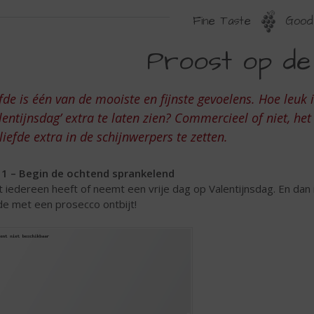
Fine Taste
Good 
ROOST
Proost op de 
P
E
fde is één van de mooiste en fijnste gevoelens. Hoe leuk 
IEFDE
lentijnsdag’ extra te laten zien? Commercieel of niet, he
liefde extra in de schijnwerpers te zetten.
 1 – Begin de ochtend sprankelend
t iedereen heeft of neemt een vrije dag op Valentijnsdag. En dan 
fde met een prosecco ontbijt!