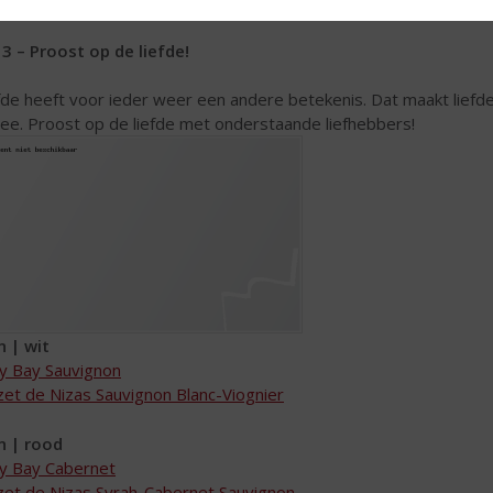
l deze liefdevolle
Passimora
wijn met uw geliefde!
 3 – Proost op de liefde!
fde heeft voor ieder weer een andere betekenis. Dat maakt liefde
ee. Proost op de liefde met onderstaande liefhebbers!
n | wit
y Bay Sauvignon
et de Nizas Sauvignon Blanc-Viognier
n | rood
y Bay Cabernet
et de Nizas Syrah-Cabernet Sauvignon