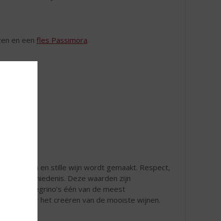
ozen en een
fles Passimora
.
sterkte wijn) en stille wijn wordt gemaakt. Respect,
 familiegeschiedenis. Deze waarden zijn
kt de Pellegrino’s één van de meest
liefde voor het creëren van de mooiste wijnen.