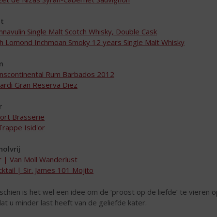
t
navulin Single Malt Scotch Whisky, Double Cask
h Lomond Inchmoan Smoky 12 years Single Malt Whisky
m
nscontinental Rum Barbados 2012
ardi Gran Reserva Diez
r
ort Brasserie
Trappe Isid'or
holvrij
r | Van Moll Wanderlust
ktail | Sir. James 101 Mojito
schien is het wel een idee om de ‘proost op de liefde’ te vieren
at u minder last heeft van de geliefde kater.