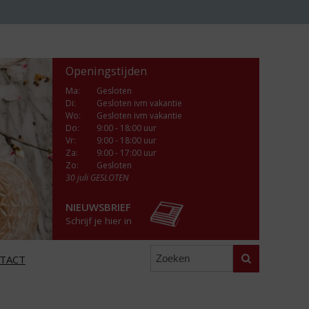
Openingstijden
Ma
:
Gesloten
Di
:
Gesloten ivm vakantie
Wo
:
Gesloten ivm vakantie
Do
:
9:00 - 18:00 uur
Vr
:
9:00 - 18:00 uur
Za
:
9:00 - 17:00 uur
Zo:
Gesloten
30 juli GESLOTEN
NIEUWSBRIEF
Schrijf je hier in
Zoeken
TACT