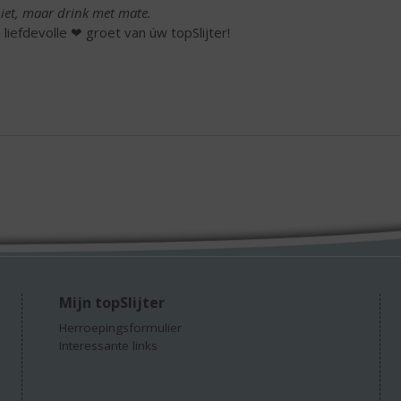
iet, maar drink met mate.
 liefdevolle ❤ groet van úw topSlijter!
Mijn topSlijter
Herroepingsformulier
Interessante links