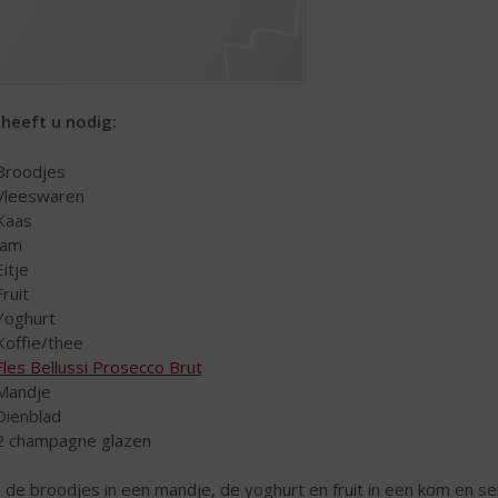
 heeft u nodig:
Broodjes
Vleeswaren
Kaas
Jam
Eitje
Fruit
Yoghurt
Koffie/thee
Fles Bellussi Prosecco Brut
Mandje
Dienblad
2 champagne glazen
 de broodjes in een mandje, de yoghurt en fruit in een kom en s