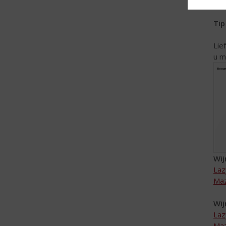
Dee
Tip
Lie
u m
Wij
Laz
Maz
Wij
Laz
Maz