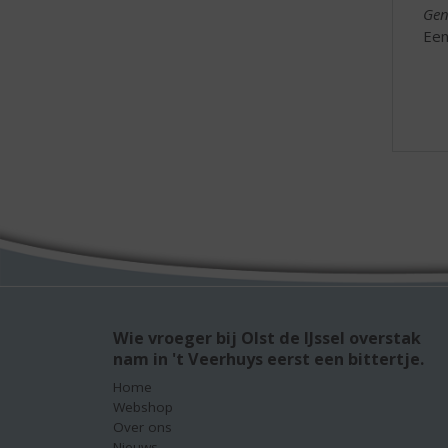
Gen
Een
Wie vroeger bij Olst de IJssel overstak
nam in 't Veerhuys eerst een bittertje.
Home
Webshop
Over ons
Nieuws