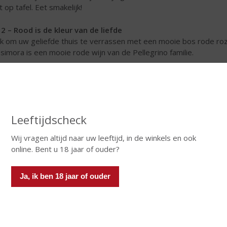
t op tafel. Eet smakelijk!
 2 – Rood is de kleur van de liefde
k om uw geliefde thuis te verrassen met een mooie bos rode r
simora is een mooie rode wijn van de Pellegrino familie.
Leeftijdscheck
Wij vragen altijd naar uw leeftijd, in de winkels en ook
online. Bent u 18 jaar of ouder?
legrino is een écht familiebedrijf waar sinds 1880 al marsala (ver
Ja, ik ben 18 jaar of ouder
g, liefde en toewijding hebben altijd centraal gestaan in de lange
rgegeven van vader op zoon en van moeder op dochter. Dat maa
especteerde wijnmakende families van Sicilië en met een enorme 