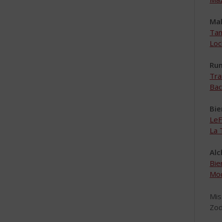
Mal
Tam
Loc
Ru
Tra
Bac
Bie
LeF
La 
Alc
Bie
Moc
Mis
Zod