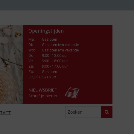
Openingstijden
Ma
:
Gesloten
Di
:
Gesloten ivm vakantie
Wo
:
Gesloten ivm vakantie
Do
:
9:00 - 18:00 uur
Vr
:
9:00 - 18:00 uur
Za
:
9:00 - 17:00 uur
Zo:
Gesloten
30 juli GESLOTEN
NIEUWSBRIEF
Schrijf je hier in
Zoeken
TACT