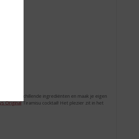
r met verschillende ingrediënten en maak je eigen
ys Original
Tiramisu cocktail! Het plezier zit in het