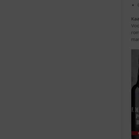
Kaa
Voo
rom
man