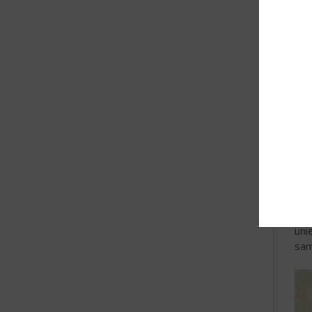
Sam
Maa
uni
sam