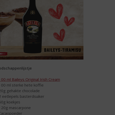
dschappenlijstje
100 ml Baileys Original Irish Cream
100 ml sterke hete koffie
20g gehakte chocolade
2 eetlepels basterdsuiker
60g koekjes
120g mascarpone
Cacaopoeder