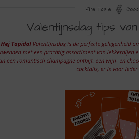
Fine Taste
Good 
ALENTIJNSDAGSDAG
Valentijnsdag tips van
IPS
AN
Hej Topido!
Valentijnsdag is de perfecte gelegenheid om j
W
rwennen met een prachtig assortiment van lekkernijen en
OPSLIJTER
an een romantisch champagne ontbijt, een wijn- en choco
cocktails, er is voor ieder