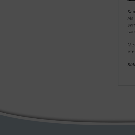
Sa
Als
sam
sam
Met
ete
Kli