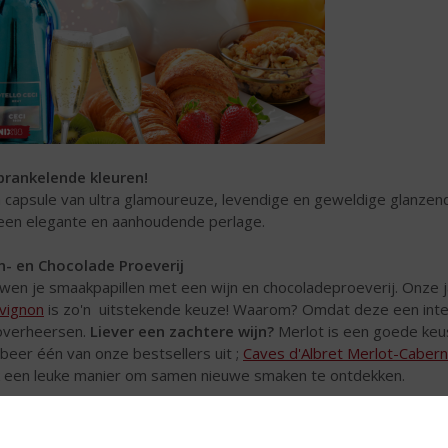
prankelende kleuren!
 capsule van ultra glamoureuze, levendige en geweldige glanzend
een elegante en aanhoudende perlage.
n- en Chocolade Proeverij
wen je smaakpapillen met een wijn en chocoladeproeverij. Onze 
vignon
is zo'n uitstekende keuze! Waarom? Omdat deze een inte
overheersen.
Liever een zachtere wijn?
Merlot is een goede keus
beer één van onze bestsellers uit ;
Caves d'Albret Merlot-Cabern
 een leuke manier om samen nieuwe smaken te ontdekken.