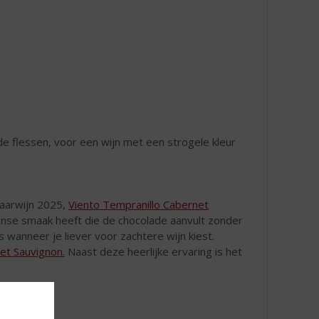
e flessen, voor een wijn met een strogele kleur
jaarwijn 2025,
Viento Tempranillo Cabernet
nse smaak heeft die de chocolade aanvult zonder
 wanneer je liever voor zachtere wijn kiest.
et Sauvignon.
Naast deze heerlijke ervaring is het