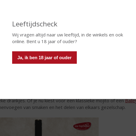
Leeftijdscheck
Wij vragen altijd naar uw leeftijd, in de winkels en ook
online. Bent u 18 jaar of ouder?
Ja, ik ben 18 jaar of ouder
en Cocktails Maken
k samen cocktails en creëer nieuwe herinneringen. Experimentee
eke drankjes. Of je nu kiest voor een klassieke mojito of een
Baile
envoegen van smaken en het delen van elkaars gezelschap.