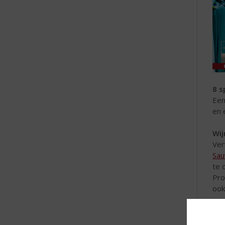
8 s
Een
en 
Wij
Ver
Sau
te 
Pro
ook