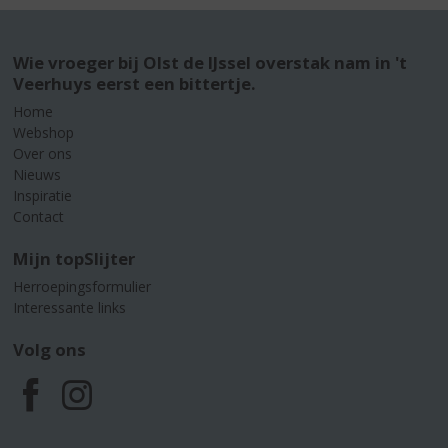
Wie vroeger bij Olst de IJssel overstak nam in 't
Veerhuys eerst een bittertje.
Home
Webshop
Over ons
Nieuws
Inspiratie
Contact
Mijn topSlijter
Herroepingsformulier
Interessante links
Volg ons
F
I
a
n