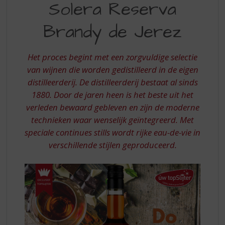
S
Solera Reserva
CARLOS
p
III
r
Brandy de Jerez
i
SOLERA
n
RESERVA
g
Het proces begint met een zorgvuldige selectie
n
BRANDY
van wijnen die worden gedistilleerd in de eigen
a
distilleerderij. De distilleerderij bestaat al sinds
DE
a
1880. Door de jaren heen is het beste uit het
r
JEREZ
verleden bewaard gebleven en zijn de moderne
d
e
technieken waar wenselijk geïntegreerd. Met
n
speciale continues stills wordt rijke eau-de-vie in
a
verschillende stijlen geproduceerd.
v
i
g
a
t
i
e