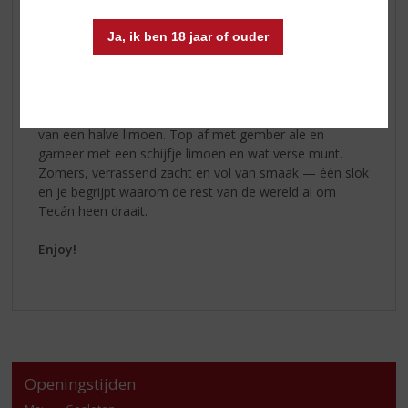
ook ideaal om puur te drinken voor liefhebbers van
authentieke agave-smaken.
Ja, ik ben 18 jaar of ouder
Cocktailtip!
Probeer de Tecán tequila Reposado Terrace
Twist:
Vul een groot glas met ijsblokjes. Voeg 4 cl
Reposado
toe, een scheutje agavesiroop en het sap
van een halve limoen. Top af met gember ale en
garneer met een schijfje limoen en wat verse munt.
Zomers, verrassend zacht en vol van smaak — één slok
en je begrijpt waarom de rest van de wereld al om
Tecán heen draait.
Enjoy!
Openingstijden