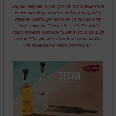
S
Tequila heeft een nieuw gezicht. Wereldwijd staat
p
r
er een nieuwe generatie tequila op: verfijnder,
i
rijker en veelzijdiger dan ooit. En de naam die
n
steeds vaker valt? Tecán. Vergeet alles wat je
g
dacht te weten over tequila. Dit is iets anders. Bij
n
úw topSlijter zijn we trots dat we Tecán als één
a
a
van de eersten in Nederland voeren.
r
d
e
n
a
v
i
g
a
t
i
e