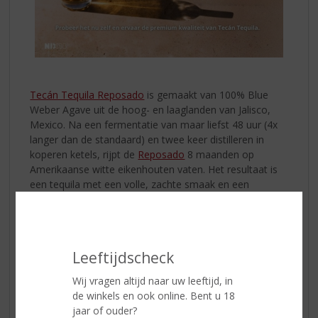
Tecán Tequila Reposado
is gemaakt van 100% Blue
Weber Agave uit de hoog- en laaglanden van Jalisco,
Mexico. Na een fermentatie van maar liefst 48 uur (4x
langer dan de standaard) en twee keer distilleren in
koperen ketels, rijpt de
Reposado
8 maanden op
Amerikaanse witte eikenhouten vaten. Het resultaat is
een tequila met een volle, zachte smaak en een
onmiskenbare toets van vanille, subtiel hout en rijpe
agave. Geen scherpte, geen scherpe nasmaak, maar
gewoon pure klasse in een glas. Schenk hem op een
groot ijsblokje. Geen zout, geen limoen nodig!
Leeftijdscheck
De
Tecán Tequila Blanco
is niet gerijpt, waardoor de
Wij vragen altijd naar uw leeftijd, in
tequila zijn heldere en frisse karakter behoudt. Deze
de winkels en ook online. Bent u 18
Blanco
is perfect voor cocktails zoals de Paloma, maar
jaar of ouder?