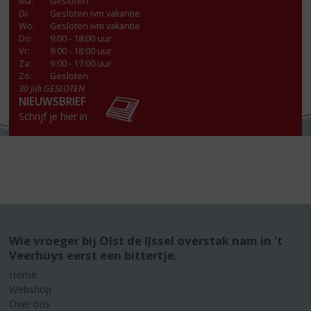
Ma
:
Gesloten
Di
:
Gesloten ivm vakantie
Wo
:
Gesloten ivm vakantie
Do
:
9:00 - 18:00 uur
Vr
:
9:00 - 18:00 uur
Za
:
9:00 - 17:00 uur
Zo:
Gesloten
30 juli GESLOTEN
NIEUWSBRIEF
Schrijf je hier in
Wie vroeger bij Olst de IJssel overstak nam in 't
Veerhuys eerst een bittertje.
Home
Webshop
Over ons