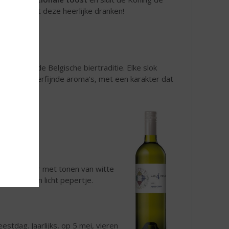
oost uit met deze heerlijke dranken!
entie van de Belgische biertraditie. Elke slok
maken en verfijnde aroma’s, met een karakter dat
erfijnde geur met tonen van witte
aam met een licht pepertje.
stdag. Jaarlijks, op 5 mei, vieren