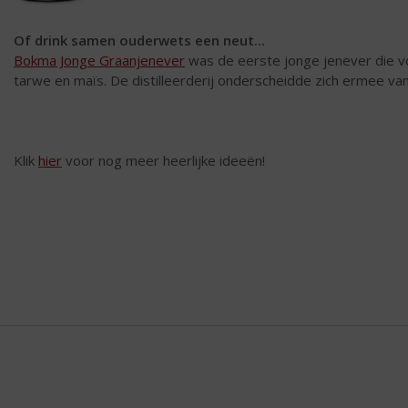
Of drink samen ouderwets een neut...
Bokma Jonge Graanjenever
was de eerste jonge jenever die v
tarwe en maïs. De distilleerderij onderscheidde zich ermee va
Klik
hier
voor nog meer heerlijke ideeën!