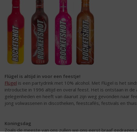
Flügel is altijd in voor een feestje!
Flügel
is een partydrink met 10% alcohol. Met Flügel is het sind
introductie in 1996 altijd en overal feest. Het is ontstaan in de
gelegenheden en heeft van daaruit zijn weg gevonden naar fe
jong volwassenen in discotheken, feestcafés, festivals en thuis
Koningsdag
Zoals de meeste van ons zullen we ons eerst braaf gedragen 
spelletjes te spelen, tompoucen te eten etc. Maar om
16.00 u