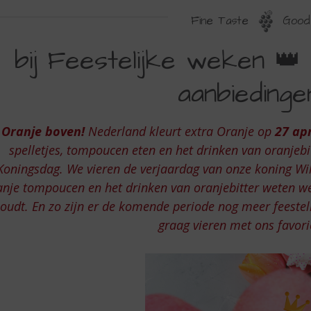
Fine Taste
Good 
EESTELIJKE
bij Feestelijke weken 👑
EKEN
aanbiedinge
OREN
EESTELIJKE
Oranje boven!
Nederland kleurt extra Oranje op
27 apr
ANBIEDINGEN
spelletjes, tompoucen eten en het drinken van oranjebi
Koningsdag. We vieren de verjaardag van onze koning Wil
anje tompoucen en het drinken van oranjebitter weten we
oudt. En zo zijn er de komende periode nog meer feeste
graag vieren met ons favori