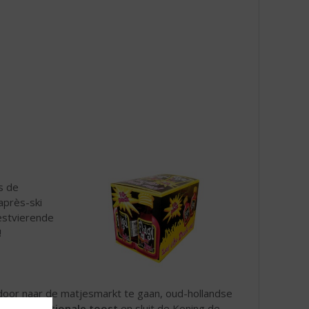
s de
 après-ski
estvierende
!
door naar de matjesmarkt te gaan, oud-hollandse
ur is de Nationale toost
en sluit de Koning de