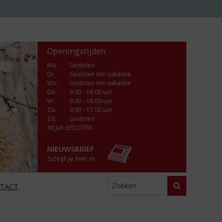
Openingstijden
Ma
:
Gesloten
Di
:
Gesloten ivm vakantie
Wo
:
Gesloten ivm vakantie
Do
:
9:00 - 18:00 uur
Vr
:
9:00 - 18:00 uur
Za
:
9:00 - 17:00 uur
Zo:
Gesloten
30 juli GESLOTEN
NIEUWSBRIEF
Schrijf je hier in
Zoeken
TACT