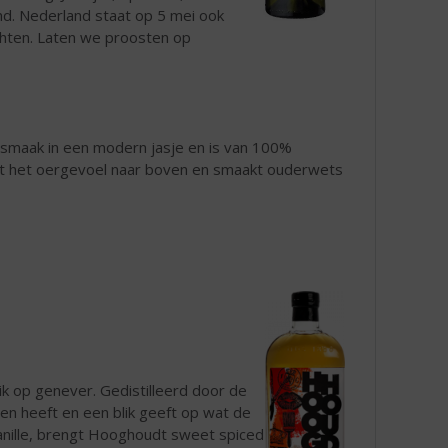
and. Nederland staat op 5 mei ook
chten. Laten we proosten op
smaak in een modern jasje en is van 100%
gt het oergevoel naar boven en smaakt ouderwets
ik op genever. Gedistilleerd door de
en heeft en een blik geeft op wat de
vanille, brengt Hooghoudt sweet spiced