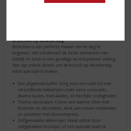
moeders in het zonnetje te zetten en te laten zien
hoeveel we hen waarderen. Het is een dag vol
samenzijn, gezelligheid en liefde. Eén van de populairste
manieren om Moederdag te vieren, is door te brunchen
met familie en vrienden.
Brunchen op Moederdag
Brunchen is een perfecte manier om de dag te
beginnen. Het combineert de beste elementen van
ontbijt en lunch in een gezellige en ontspannen setting.
Hier zijn enkele ideeën om de brunch op Moederdag
extra speciaal te maken:
Een uitgebreid buffet: Zorg voor een tafel vol met
verschillende lekkernijen zoals verse croissants,
diverse kazen, fruitsalades, en heerlijke zoetigheden.
Thema-decoraties: Creëer een warme sfeer met
bloemen en decoraties, denk aan mooie tafelkleden
en servetten met bloemenprints.
Zelfgemaakte lekkernijen: Maak indruk door
zelfgebakken broodjes of een speciale taart te