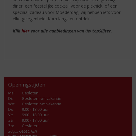
diner, een feestelijke cocktail voor de picknick, of een
speciaal cadeau voor Moederdag, wij hebben iets voor
elke gelegenheid. Kom langs en ontdek!
Klik
hier
voor alle aanbiedingen van úw topSlijter.
Openingstijden
Ma
:
Gesloten
Di
:
Gesloten ivm vakantie
Wo
:
Gesloten ivm vakantie
Do
:
9:00 - 18:00 uur
Vr
:
9:00 - 18:00 uur
Za
:
9:00 - 17:00 uur
Zo:
Gesloten
30 juli GESLOTEN