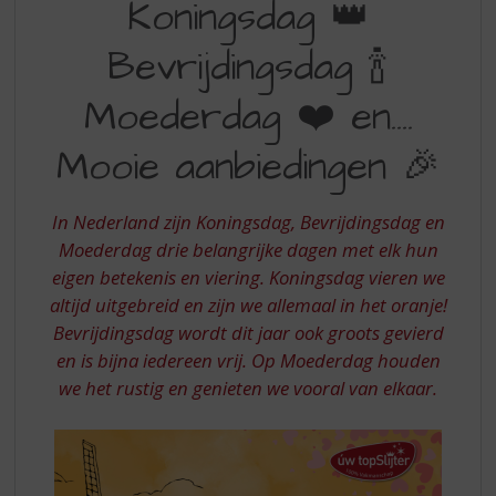
Koningsdag 👑
S
BEVRIJDINGSDAG
p
r
Bevrijdingsdag 🍾
MOEDERDAG
i
EN
n
Moederdag ❤️ en….
g
MOOIE
n
Mooie aanbiedingen 🎉
AANBIEDINGEN
a
a
r
In Nederland zijn Koningsdag, Bevrijdingsdag en
d
Moederdag drie belangrijke dagen met elk hun
e
eigen betekenis en viering. Koningsdag vieren we
n
altijd uitgebreid en zijn we allemaal in het oranje!
a
v
Bevrijdingsdag wordt dit jaar ook groots gevierd
i
en is bijna iedereen vrij. Op Moederdag houden
g
we het rustig en genieten we vooral van elkaar.
a
t
i
e