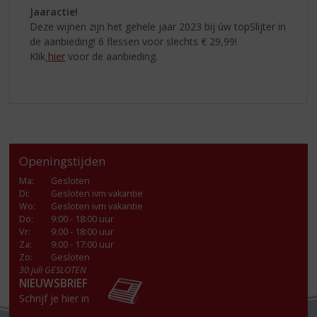
Jaaractie!
Deze wijnen zijn het gehele jaar 2023 bij úw topSlijter in
de aanbieding! 6 flessen voor slechts € 29,99!
Klik
hier
voor de aanbieding.
Openingstijden
Ma
:
Gesloten
Di
:
Gesloten ivm vakantie
Wo
:
Gesloten ivm vakantie
Do
:
9:00 - 18:00 uur
Vr
:
9:00 - 18:00 uur
Za
:
9:00 - 17:00 uur
Zo:
Gesloten
30 juli GESLOTEN
NIEUWSBRIEF
Schrijf je hier in