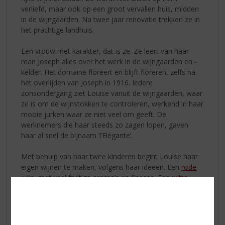
verliefd, maar ook op een groot vervallen huis, midden
in de wijngaarden. Na twee jaar renovatie trekken ze in
het prachtige landhuis.
Een vrouw met karakter, dat is ze. Ze leert van haar
man Joseph alles over het werk in de wijngaarden en -
kelder. Het domaine floreert en blijft floreren, zelfs na
het overlijden van Joseph in 1916. Iedere
zonsondergang ziet Louise vanuit de wijngaarden, waar
ze is om de wijnstokken te controleren, werkend in haar
mooie jurken waar ze niet veel om geeft. De
werknemers die haar steeds zo zagen lopen, gaven
haar al snel de bijnaam ‘l’Elégante’.
Met behulp van haar twee kinderen begint Louise haar
eigen wijnen te maken, volgens haar ideeën. Een
rode
wijn, met veel fruitige aroma’s en finesse. Een
witte
wijn, met rondeur, maar toch ook frisheid. Ook weet ze
de wijnen te verkopen, zoals haar vader haar geleerd
heeft. Op het etiket staat het door haar zo geliefde huis
en haar bijnaam ‘l’Elégante’.