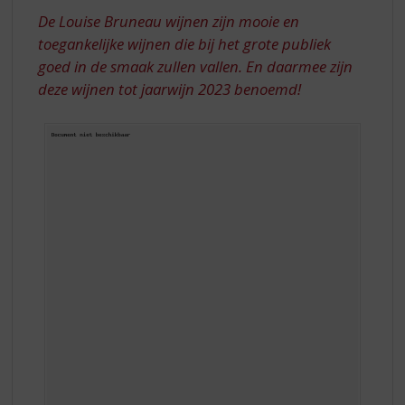
S
De Louise Bruneau wijnen zijn mooie en
p
r
toegankelijke wijnen die bij het grote publiek
i
goed in de smaak zullen vallen. En daarmee zijn
n
deze wijnen tot jaarwijn 2023 benoemd!
g
n
a
a
r
d
e
n
a
v
i
g
a
t
i
e