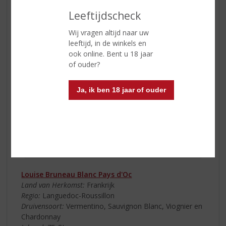
Leeftijdscheck
Wij vragen altijd naar uw
leeftijd, in de winkels en
ook online. Bent u 18 jaar
of ouder?
Ja, ik ben 18 jaar of ouder
Louise Bruneau Blanc Pays d'Oc
Land van Herkomst:
Frankrijk
Regio:
Languedoc-Roussillon
Druivensoort:
Vermentino, Sauvignon Blanc, Viognier en
Chardonnay