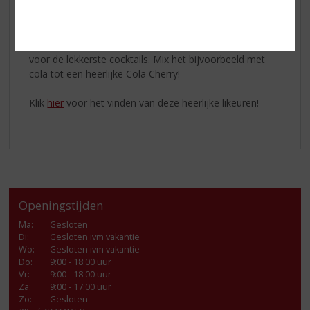
Dark Mark Cherry
Is een
verfrissende kersenlikeur
met de pure en
volle smaak van Amarena kersen. De lichtzure en
fruitige afdronk maakt het perfect als shot of als basis
voor de lekkerste cocktails. Mix het bijvoorbeeld met
cola tot een heerlijke Cola Cherry!
Klik
hier
voor het vinden van deze heerlijke likeuren!
Openingstijden
Ma
:
Gesloten
Di
:
Gesloten ivm vakantie
Wo
:
Gesloten ivm vakantie
Do
:
9:00 - 18:00 uur
Vr
:
9:00 - 18:00 uur
Za
:
9:00 - 17:00 uur
Zo:
Gesloten