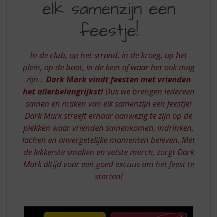
S
elk samenzijn een
MAAKT
p
VAN
r
feestje!
i
ELK
n
SAMENZIJN
g
In de club, op het strand, in de kroeg, op het
n
EEN
plein, op de boot, in de keet of waar het ook mag
a
zijn...
Dark Mark vindt feesten met vrienden
FEESTJE!
a
het allerbelangrijkst!
Dus we brengen iedereen
r
samen en maken van elk samenzijn een feestje!
d
e
Dark Mark streeft ernaar aanwezig te zijn op de
n
plekken waar vrienden samenkomen, indrinken,
a
lachen en onvergetelijke momenten beleven. Met
v
de lekkerste smaken en vetste merch, zorgt Dark
i
Mark áltijd voor een goed excuus om het feest te
g
a
starten!
t
i
e