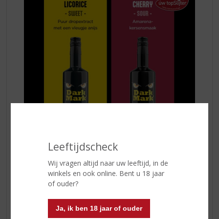
Leeftijdscheck
Dark Mark Licorice
Is
een zoete droplikeur
gemaakt met puur
Wij vragen altijd naar uw leeftijd, in de
dropextract, vodka en een vleugje anijs. Dit geeft het
winkels en ook online. Bent u 18 jaar
een échte dropsmaak die uiterst goed tot zijn recht zal
of ouder?
komen wanneer deze als dropshot wordt geserveerd.
Ja, ik ben 18 jaar of ouder